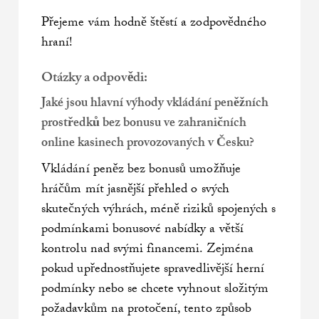
Přejeme vám hodně štěstí a zodpovědného
hraní!
Otázky a odpovědi:
Jaké jsou hlavní výhody vkládání peněžních
prostředků bez bonusu ve zahraničních
online kasinech provozovaných v Česku?
Vkládání peněz bez bonusů umožňuje
hráčům mít jasnější přehled o svých
skutečných výhrách, méně riziků spojených s
podmínkami bonusové nabídky a větší
kontrolu nad svými financemi. Zejména
pokud upřednostňujete spravedlivější herní
podmínky nebo se chcete vyhnout složitým
požadavkům na protočení, tento způsob