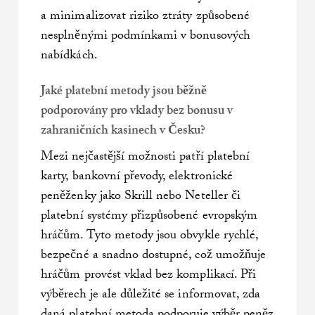
a minimalizovat riziko ztráty způsobené
nesplněnými podmínkami v bonusových
nabídkách.
Jaké platební metody jsou běžně
podporovány pro vklady bez bonusu v
zahraničních kasinech v Česku?
Mezi nejčastější možnosti patří platební
karty, bankovní převody, elektronické
peněženky jako Skrill nebo Neteller či
platební systémy přizpůsobené evropským
hráčům. Tyto metody jsou obvykle rychlé,
bezpečné a snadno dostupné, což umožňuje
hráčům provést vklad bez komplikací. Při
výběrech je ale důležité se informovat, zda