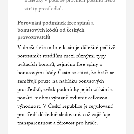
následky v podobě právních postihů nebo
ztráty prostředků.
Porovnání podmínek free spinů a
bonusových kódů od českých
provozovatelů
V dnešní éře online kasin je důležité pečlivě
porozumět rozdílům mezi různými typy
uvítacích bonusů, zejména free spiny a
bonusovými kódy. Často se stává, že hráči se
zaměřují pouze na nabídku bonusových
prostředků, avšak podmínky jejich získání a
použití mohou výrazně ovlivnit celkovou
výhodnost. V České republice je regulované
prostředí důsledně sledované, což zajišťuje
transparentnost a férovost pro hráče.