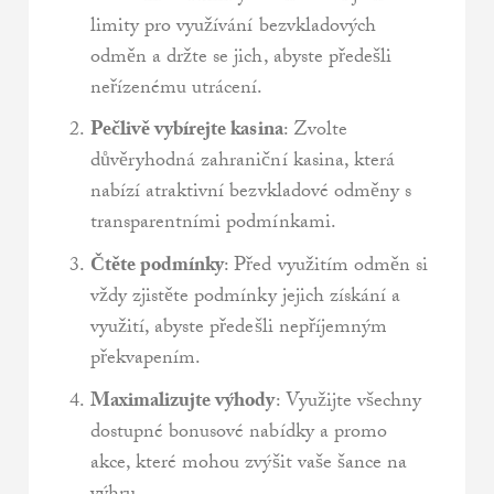
limity pro využívání bezvkladových
odměn a držte se jich, abyste předešli
neřízenému utrácení.
Pečlivě vybírejte kasina
: Zvolte
důvěryhodná zahraniční kasina, která
nabízí atraktivní bezvkladové odměny s
transparentními podmínkami.
Čtěte podmínky
: Před využitím odměn si
vždy zjistěte podmínky jejich získání a
využití, abyste předešli nepříjemným
překvapením.
Maximalizujte výhody
: Využijte všechny
dostupné bonusové nabídky a promo
akce, které mohou zvýšit vaše šance na