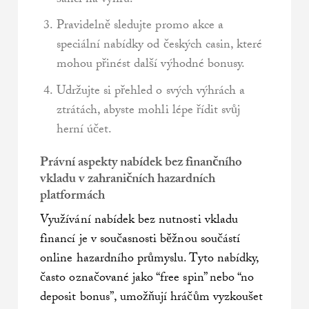
šanci na výhru.
Pravidelně sledujte promo akce a
speciální nabídky od českých casin, které
mohou přinést další výhodné bonusy.
Udržujte si přehled o svých výhrách a
ztrátách, abyste mohli lépe řídit svůj
herní účet.
Právní aspekty nabídek bez finančního
vkladu v zahraničních hazardních
platformách
Využívání nabídek bez nutnosti vkladu
financí je v současnosti běžnou součástí
online hazardního průmyslu. Tyto nabídky,
často označované jako “free spin” nebo “no
deposit bonus”, umožňují hráčům vyzkoušet