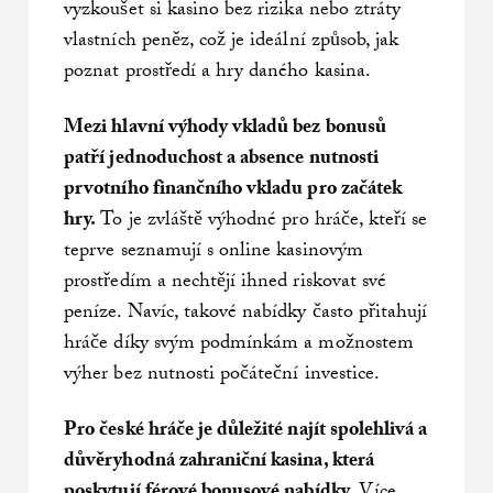
vyzkoušet si kasino bez rizika nebo ztráty
vlastních peněz, což je ideální způsob, jak
poznat prostředí a hry daného kasina.
Mezi hlavní výhody vkladů bez bonusů
patří jednoduchost a absence nutnosti
prvotního finančního vkladu pro začátek
hry.
To je zvláště výhodné pro hráče, kteří se
teprve seznamují s online kasinovým
prostředím a nechtějí ihned riskovat své
peníze. Navíc, takové nabídky často přitahují
hráče díky svým podmínkám a možnostem
výher bez nutnosti počáteční investice.
Pro české hráče je důležité najít spolehlivá a
důvěryhodná zahraniční kasina, která