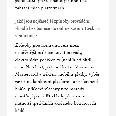
jednodušší správu financí při hraní na
zahraničních platformách.
Jaké jsou nejčastější způsoby provádění
vkladů bez bonusu do online kasin v Česku a
v zahraničí?
Způsoby jsou rozmanité, ale mezi
nejběžnější patří bankovní převody,
elektronické peněženky (například Skrill
nebo Neteller), platební karty (Visa nebo
Mastercard) a některé mobilní platby. Výběr
závisí na konkrétní platformě a preferencích
hráče, přičemž všechny tyto metody
umožňují provádět vklady přímo a bez
nutnosti speciálních akcí nebo bonusových
kódů.