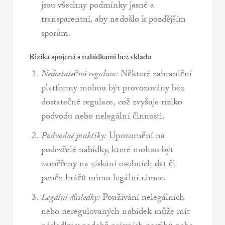
jsou všechny podmínky jasné a
transparentní, aby nedošlo k pozdějším
sporům.
Rizika spojená s nabídkami bez vkladu
Nedostatečná regulace:
Některé zahraniční
platformy mohou být provozovány bez
dostatečné regulace, což zvyšuje riziko
podvodu nebo nelegální činnosti.
Podvodné praktiky:
Upozornění na
podezřelé nabídky, které mohou být
zaměřeny na získání osobních dat či
peněz hráčů mimo legální rámec.
Legální důsledky:
Používání nelegálních
nebo neregulovaných nabídek může mít