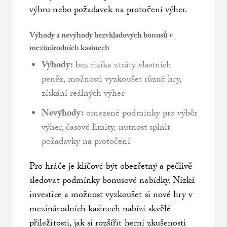
výhru nebo požadavek na protočení výher.
Výhody a nevýhody bezvkladových bonusů v
mezinárodních kasinech
Výhody:
bez rizika ztráty vlastních
peněz, možnosti vyzkoušet různé hry,
získání reálných výher
Nevýhody:
omezené podmínky pro výběr
výher, časové limity, nutnost splnit
požadavky na protočení
Pro hráče je klíčové být obezřetný a pečlivě
sledovat podmínky bonusové nabídky. Nízká
investice a možnost vyzkoušet si nové hry v
mezinárodních kasinech nabízí skvělé
příležitosti, jak si rozšířit herní zkušenosti