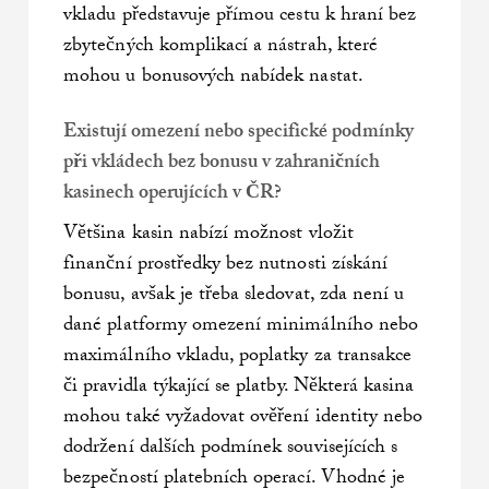
vkladu představuje přímou cestu k hraní bez
zbytečných komplikací a nástrah, které
mohou u bonusových nabídek nastat.
Existují omezení nebo specifické podmínky
při vkládech bez bonusu v zahraničních
kasinech operujících v ČR?
Většina kasin nabízí možnost vložit
finanční prostředky bez nutnosti získání
bonusu, avšak je třeba sledovat, zda není u
dané platformy omezení minimálního nebo
maximálního vkladu, poplatky za transakce
či pravidla týkající se platby. Některá kasina
mohou také vyžadovat ověření identity nebo
dodržení dalších podmínek souvisejících s
bezpečností platebních operací. Vhodné je