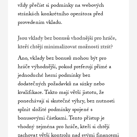
vždy přečíst si podmínky na webových
stránkách konkrétního operátora před
provedením vkladu.
Jsou vklady bez bonusů vhodnější pro hráče,
kteří chtějí minimalizovat možnosti ztrát?
Ano, vklady bez bonusů mohou být pro
hráče výhodnější, pokud preferují přímé a
jednoduché herní podmínky bez
dodatečných požadavků na sázky nebo
kvalifikace. Takto mají větší jistotu, že
ponechávají si skutečné výhry, bez nutnosti
splnit složité podmínky spojené s
bonusovými částkami. Tento přístup je
vhodný zejména pro hráče, kteří si chtějí
zachovat větší kontrolu nad svými financemi