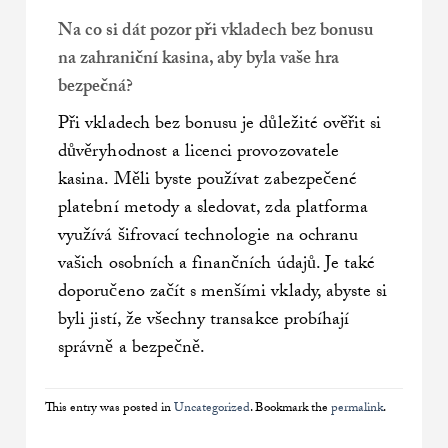
Na co si dát pozor při vkladech bez bonusu
na zahraniční kasina, aby byla vaše hra
bezpečná?
Při vkladech bez bonusu je důležité ověřit si
důvěryhodnost a licenci provozovatele
kasina. Měli byste používat zabezpečené
platební metody a sledovat, zda platforma
využívá šifrovací technologie na ochranu
vašich osobních a finančních údajů. Je také
doporučeno začít s menšími vklady, abyste si
byli jistí, že všechny transakce probíhají
správně a bezpečně.
This entry was posted in
Uncategorized
. Bookmark the
permalink
.