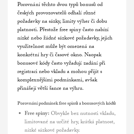
Porovnání těchto dvou typů bonusů od
českých provozovatelů odhalí různé
požadavky na sázky, limity výher či dobu
platnosti. Přestože free spiny často nabízí
nízké nebo žádné sázkové požadavky, jejich
využitelnost může být omezená na
konkrétní hry či časové okno. Naopak
bonusové kódy často vyžadují zadání při
registraci nebo vkladu a mohou přijít s
komplexnějšími podmínkami, avšak
přinášejí větší šance na výhru.
Porovnání podmínek free spinů a bonusových kódů
Free spiny:
Obvykle bez nutnosti vkladu,
limitované na určité hry, krátká platnost,
nízké sázkové požadavky.