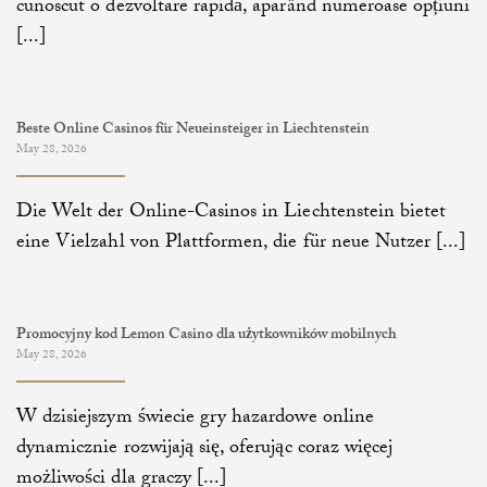
cunoscut o dezvoltare rapidă, aparând numeroase opțiuni
[...]
Beste Online Casinos für Neueinsteiger in Liechtenstein
May 28, 2026
Die Welt der Online-Casinos in Liechtenstein bietet
eine Vielzahl von Plattformen, die für neue Nutzer [...]
Promocyjny kod Lemon Casino dla użytkowników mobilnych
May 28, 2026
W dzisiejszym świecie gry hazardowe online
dynamicznie rozwijają się, oferując coraz więcej
możliwości dla graczy [...]