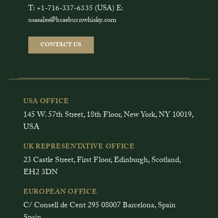
T: +1-716-337-6335 (USA) E:
usasales@braeburnwhisky.com
CONTACT US
USA OFFICE
145 W. 57th Street, 18th Floor, New York, NY 10019,
USA
UK REPRESENTATIVE OFFICE
23 Castle Street, First Floor, Edinburgh, Scotland,
EH2 3DN
EUROPEAN OFFICE
C/ Consell de Cent 295 08007 Barcelona, Spain