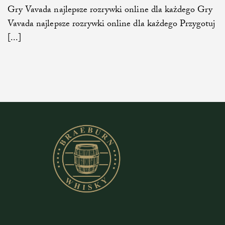
Gry Vavada najlepsze rozrywki online dla każdego Gry
Vavada najlepsze rozrywki online dla każdego Przygotuj
[...]