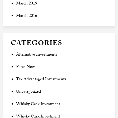
March 2019
March 2016
CATEGORIES
Alternative Investments
Forex News
Tax Advantaged Investments
Uncategorized
Whisky Cask Investment
Whisky Cask Investment