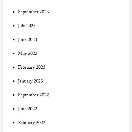
September 2023
July 2023
June 2023
May 2023
February 2023
January 2023
September 2022
June 2022
February 2022