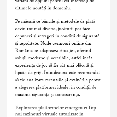
variată de opțiuni pentru cei interesați de
ultimele noutăți în domeniu.
Pe măsură ce băncile și metodele de plată
devin tot mai diverse, jucătorii pot face
depuneri și retrageri în condiții de siguranță
și rapiditate. Noile cazinouri online din
România se adaptează situației, oferind
soluții moderne și accesibile, astfel încât
experiența de joc să fie cât mai plăcută și
lipsită de griji. Întotdeauna este recomandat
să fie analizate recenziile și evaluările pentru
a alegerea platformei ideale, în condiții de
maximă siguranță și transparență.
Explorarea platformelor emergente: Top
noi cazinouri virtuale autorizate în