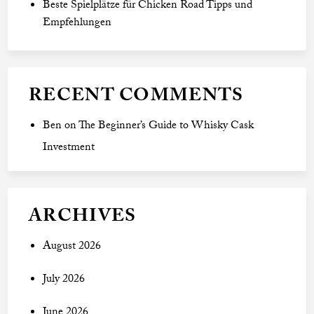
Beste Spielplätze für Chicken Road Tipps und
Empfehlungen
RECENT COMMENTS
Ben
on
The Beginner’s Guide to Whisky Cask
Investment
ARCHIVES
August 2026
July 2026
June 2026