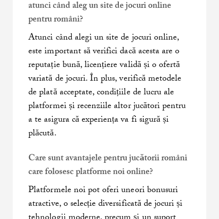
atunci când aleg un site de jocuri online
pentru români?
Atunci când alegi un site de jocuri online,
este important să verifici dacă acesta are o
reputație bună, licențiere validă și o ofertă
variată de jocuri. În plus, verifică metodele
de plată acceptate, condițiile de lucru ale
platformei și recenziile altor jucători pentru
a te asigura că experiența va fi sigură și
plăcută.
Care sunt avantajele pentru jucătorii români
care folosesc platforme noi online?
Platformele noi pot oferi uneori bonusuri
atractive, o selecție diversificată de jocuri și
tehnologii moderne, precum și un suport