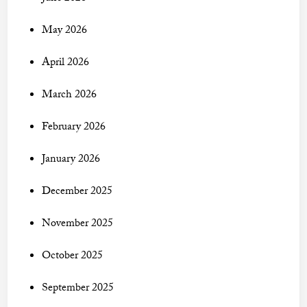
May 2026
April 2026
March 2026
February 2026
January 2026
December 2025
November 2025
October 2025
September 2025