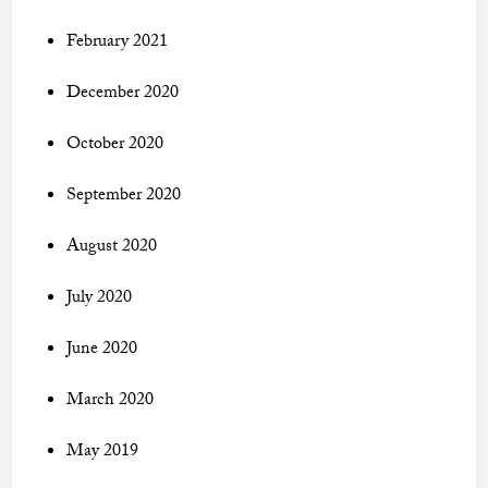
February 2021
December 2020
October 2020
September 2020
August 2020
July 2020
June 2020
March 2020
May 2019