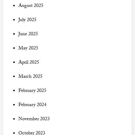
August 2025
July 2025
June 2025
May 2025
April 2025
March 2025
February 2025
February 2024
November 2023
October 2023