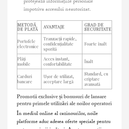
protejează informațiile personale
împotriva accesului neautorizat.
METODĂ
GRAD DE
AVANTAJE
DE PLATĂ
SECURITATE
Tranzacții rapide,
Portofele
confidențialitate
Foarte înalt
electronice
sporită
Plăți
Acces instant,
Înalt
mobile
confortabilitate
Standard, cu
Carduri
Ușor de utilizat,
criptare
bancare
acceptare largă
avansată
Promotii exclusive și bonusuri de lansare
pentru primele utilizări ale noilor operatori
În mediul online al cazinourilor, noile
platforme aduc adesea oferte speciale pentru