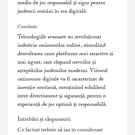
mediu de joc responsabil și sigur pentru
jucătorii români în era digitală.
Concluzie
Tehnologiile avansate au revoluționat
industria cazinourilor online, stimulând
dezvoltarea unor platforme mai atractive și
mai sigure, care răspund nevoilor și
așteptărilor jucătorilor moderni. Viitorul
cazinouror digitale va fi caracterizat de
inovație continuă, menținând echilibrul
între divertisment și siguranță, pentru o
experiență de joc optimă și responsabilă.
Întrebări și răspunsuri:
Ce factori trebuie să iau în considerare