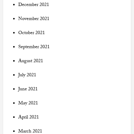
December 2021
November 2021
October 2021
September 2021
August 2021
July 2021
June 2021
May 2021
April 2021
March 2021