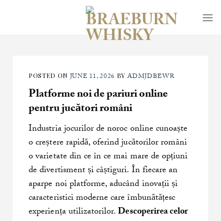
Skip
to
content
POSTED ON
BY
JUNE 11, 2026
ADMJDBEWR
Platforme noi de pariuri online
pentru jucători români
Industria jocurilor de noroc online cunoaște
o creștere rapidă, oferind jucătorilor români
o varietate din ce în ce mai mare de opțiuni
de divertisment și câștiguri. În fiecare an
aparpe noi platforme, aducând inovații și
caracteristici moderne care îmbunătățesc
experiența utilizatorilor.
Descoperirea celor