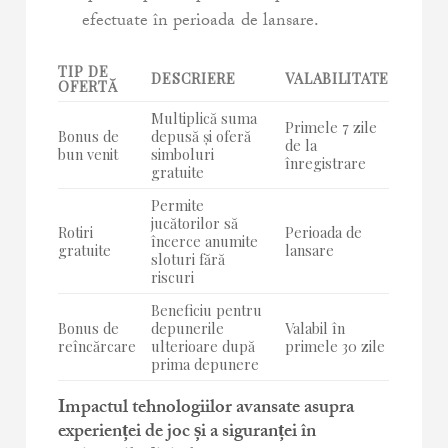
efectuate în perioada de lansare.
TIP DE
DESCRIERE
VALABILITATE
OFERTĂ
Multiplică suma
Primele 7 zile
Bonus de
depusă și oferă
de la
bun venit
simboluri
înregistrare
gratuite
Permite
jucătorilor să
Rotiri
Perioada de
încerce anumite
gratuite
lansare
sloturi fără
riscuri
Beneficiu pentru
Bonus de
depunerile
Valabil în
reîncărcare
ulterioare după
primele 30 zile
prima depunere
Impactul tehnologiilor avansate asupra
experienței de joc și a siguranței în