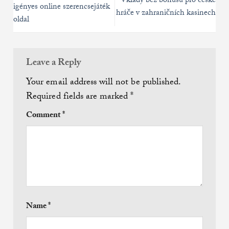
Vklady bez bonusu pro české
igényes online szerencsejáték
hráče v zahraničních kasinech
oldal
Leave a Reply
Your email address will not be published.
Required fields are marked
*
Comment
*
Name
*