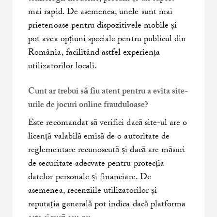
mai rapid. De asemenea, unele sunt mai
prietenoase pentru dispozitivele mobile și
pot avea opțiuni speciale pentru publicul din
România, facilitând astfel experiența
utilizatorilor locali.
Cunt ar trebui să fiu atent pentru a evita site-
urile de jocuri online frauduloase?
Este recomandat să verifici dacă site-ul are o
licență valabilă emisă de o autoritate de
reglementare recunoscută și dacă are măsuri
de securitate adecvate pentru protecția
datelor personale și financiare. De
asemenea, recenziile utilizatorilor și
reputația generală pot indica dacă platforma