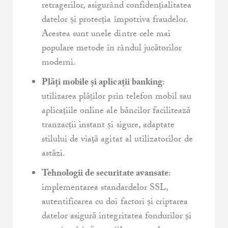
retragerilor, asigurând confidențialitatea
datelor și protecția împotriva fraudelor.
Acestea sunt unele dintre cele mai
populare metode în rândul jucătorilor
moderni.
Plăți mobile și aplicații banking
:
utilizarea plăților prin telefon mobil sau
aplicațiile online ale băncilor facilitează
tranzacții instant și sigure, adaptate
stilului de viață agitat al utilizatorilor de
astăzi.
Tehnologii de securitate avansate
:
implementarea standardelor SSL,
autentificarea cu doi factori și criptarea
datelor asigură integritatea fondurilor și