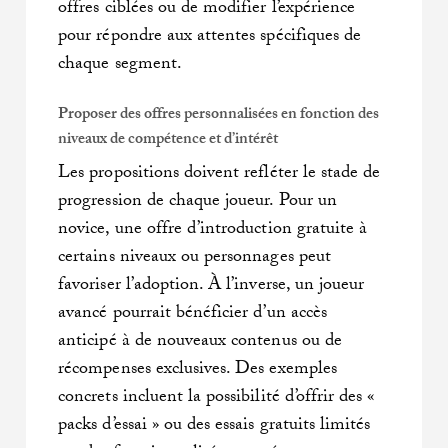
offres ciblées ou de modifier l’expérience
pour répondre aux attentes spécifiques de
chaque segment.
Proposer des offres personnalisées en fonction des
niveaux de compétence et d’intérêt
Les propositions doivent refléter le stade de
progression de chaque joueur. Pour un
novice, une offre d’introduction gratuite à
certains niveaux ou personnages peut
favoriser l’adoption. À l’inverse, un joueur
avancé pourrait bénéficier d’un accès
anticipé à de nouveaux contenus ou de
récompenses exclusives. Des exemples
concrets incluent la possibilité d’offrir des «
packs d’essai » ou des essais gratuits limités