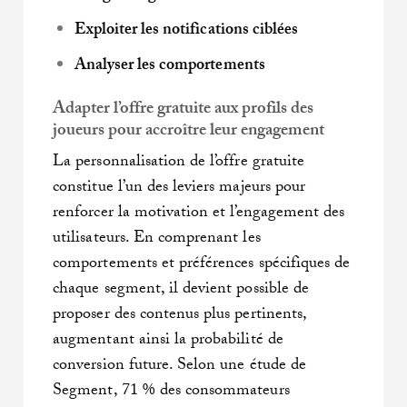
Exploiter les notifications ciblées
Analyser les comportements
Adapter l’offre gratuite aux profils des
joueurs pour accroître leur engagement
La personnalisation de l’offre gratuite
constitue l’un des leviers majeurs pour
renforcer la motivation et l’engagement des
utilisateurs. En comprenant les
comportements et préférences spécifiques de
chaque segment, il devient possible de
proposer des contenus plus pertinents,
augmentant ainsi la probabilité de
conversion future. Selon une étude de
Segment, 71 % des consommateurs