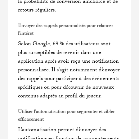
la probabilité de conversion améliorée et de
retours réguliers.
Envoyer des rappels personnalisés pour relancer
l’intérêt
Selon Google, 69 % des utilisateurs sont
plus susceptibles de revenir dans une
application après avoir reçu une notification
personnalisée. Il s’agit notamment d’envoyer
des rappels pour participer à des événements
spécifiques ou pour découvrir de nouveaux
contenus adaptés au profil du joueur.
Utiliser l’automatisation pour segmenter et cibler
efficacement
L’automatisation permet d’envoyer des