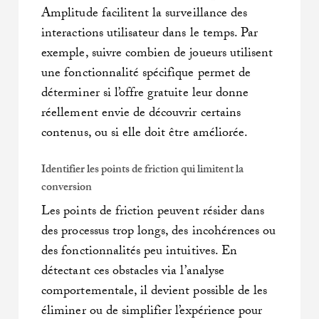
Amplitude facilitent la surveillance des
interactions utilisateur dans le temps. Par
exemple, suivre combien de joueurs utilisent
une fonctionnalité spécifique permet de
déterminer si l’offre gratuite leur donne
réellement envie de découvrir certains
contenus, ou si elle doit être améliorée.
Identifier les points de friction qui limitent la
conversion
Les points de friction peuvent résider dans
des processus trop longs, des incohérences ou
des fonctionnalités peu intuitives. En
détectant ces obstacles via l’analyse
comportementale, il devient possible de les
éliminer ou de simplifier l’expérience pour