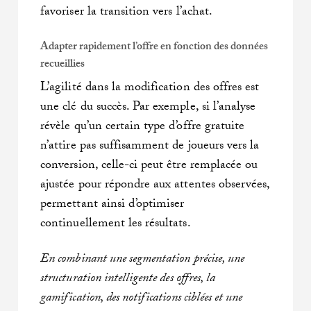
favoriser la transition vers l’achat.
Adapter rapidement l’offre en fonction des données
recueillies
L’agilité dans la modification des offres est
une clé du succès. Par exemple, si l’analyse
révèle qu’un certain type d’offre gratuite
n’attire pas suffisamment de joueurs vers la
conversion, celle-ci peut être remplacée ou
ajustée pour répondre aux attentes observées,
permettant ainsi d’optimiser
continuellement les résultats.
En combinant une segmentation précise, une
structuration intelligente des offres, la
gamification, des notifications ciblées et une