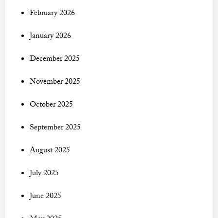
February 2026
January 2026
December 2025
November 2025
October 2025
September 2025
August 2025
July 2025
June 2025