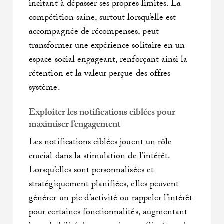
incitant à dépasser ses propres limites. La
compétition saine, surtout lorsqu’elle est
accompagnée de récompenses, peut
transformer une expérience solitaire en un
espace social engageant, renforçant ainsi la
rétention et la valeur perçue des offres
système.
Exploiter les notifications ciblées pour
maximiser l’engagement
Les notifications ciblées jouent un rôle
crucial dans la stimulation de l’intérêt.
Lorsqu’elles sont personnalisées et
stratégiquement planifiées, elles peuvent
générer un pic d’activité ou rappeler l’intérêt
pour certaines fonctionnalités, augmentant