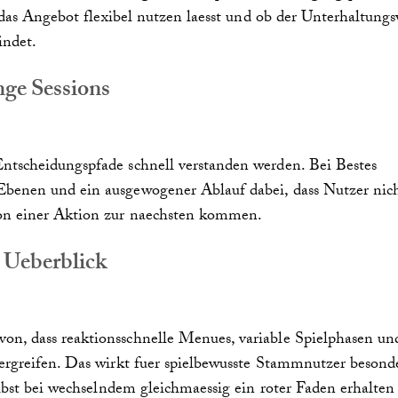
ch das Angebot flexibel nutzen laesst und ob der Unterhaltung
indet.
nge Sessions
Entscheidungspfade schnell verstanden werden. Bei Bestes
Ebenen und ein ausgewogener Ablauf dabei, dass Nutzer nic
von einer Aktion zur naechsten kommen.
 Ueberblick
on, dass reaktionsschnelle Menues, variable Spielphasen un
dergreifen. Das wirkt fuer spielbewusste Stammnutzer besond
selbst bei wechselndem gleichmaessig ein roter Faden erhalten