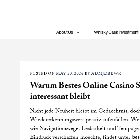
Skip
to
content
About Us
Whisky Cask Investment
POSTED ON
BY
MAY 20, 2026
ADMJDBEWR
Warum Bestes Online Casino Sc
interessant bleibt
Nicht jede Neuheit bleibt im Gedaechtnis, doch
Wiedererkennungswert positiv aufzufallen. Wer 
wie Navigationswege, Lesbarkeit und Tempogef
Eindruck verschaffen moechte, findet unter
bes