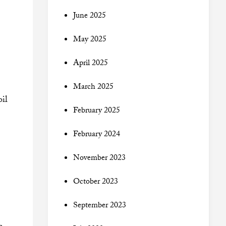
June 2025
May 2025
April 2025
March 2025
bil
February 2025
February 2024
November 2023
October 2023
September 2023