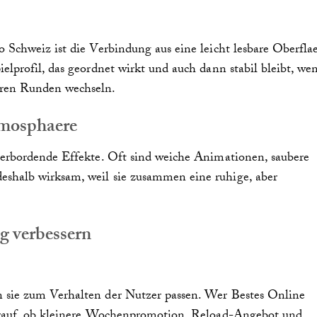
o Schweiz ist die Verbindung aus eine leicht lesbare Oberfla
elprofil, das geordnet wirkt und auch dann stabil bleibt, we
eren Runden wechseln.
tmosphaere
eberbordende Effekte. Oft sind weiche Animationen, saubere
eshalb wirksam, weil sie zusammen eine ruhige, aber
g verbessern
n sie zum Verhalten der Nutzer passen. Wer Bestes Online
darauf, ob kleinere Wochenpromotion, Reload-Angebot und