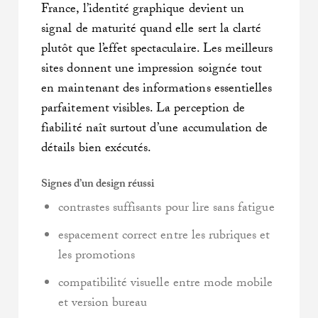
France, l’identité graphique devient un
signal de maturité quand elle sert la clarté
plutôt que l’effet spectaculaire. Les meilleurs
sites donnent une impression soignée tout
en maintenant des informations essentielles
parfaitement visibles. La perception de
fiabilité naît surtout d’une accumulation de
détails bien exécutés.
Signes d’un design réussi
contrastes suffisants pour lire sans fatigue
espacement correct entre les rubriques et
les promotions
compatibilité visuelle entre mode mobile
et version bureau