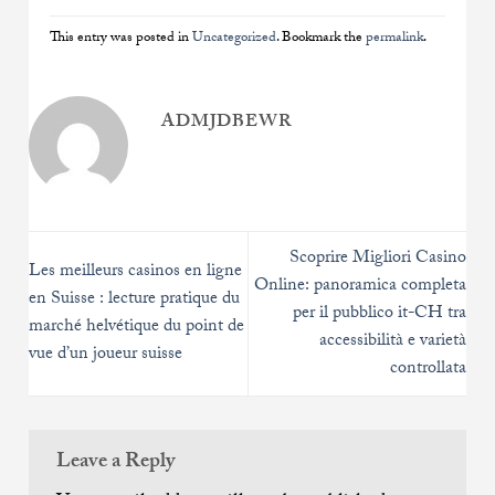
This entry was posted in
Uncategorized
. Bookmark the
permalink
.
ADMJDBEWR
Scoprire Migliori Casino
Les meilleurs casinos en ligne
Online: panoramica completa
en Suisse : lecture pratique du
per il pubblico it-CH tra
marché helvétique du point de
accessibilità e varietà
vue d’un joueur suisse
controllata
Leave a Reply