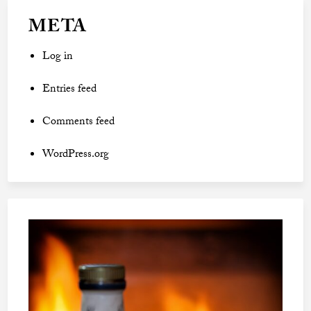
META
Log in
Entries feed
Comments feed
WordPress.org