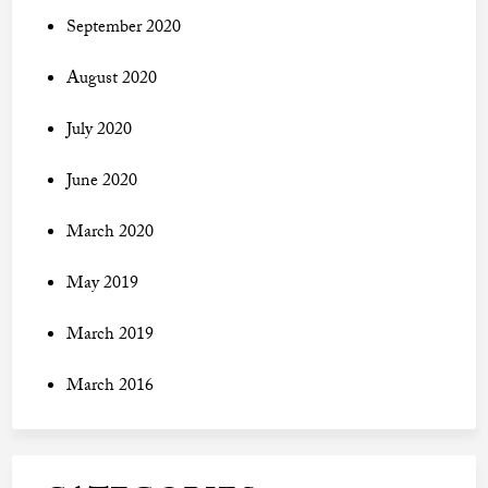
September 2020
August 2020
July 2020
June 2020
March 2020
May 2019
March 2019
March 2016