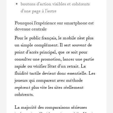
boutons d’action visibles et cohérents
d’une page à l’autre
Pourquoi l’expérience sur smartphone est
devenue centrale
Pour le public français, le mobile n’est plus
un simple complément. Il sert souvent de
point d’accès principal, que ce soit pour
consulter une promotion, lancer une partie
rapide ou vérifier l’état d’un retrait. La
fluidité tactile devient donc essentielle. Les
joueurs qui comparent avec méthode
repèrent plus vite les sites réellement
cohérents.
La majorité des comparaisons sérieuses