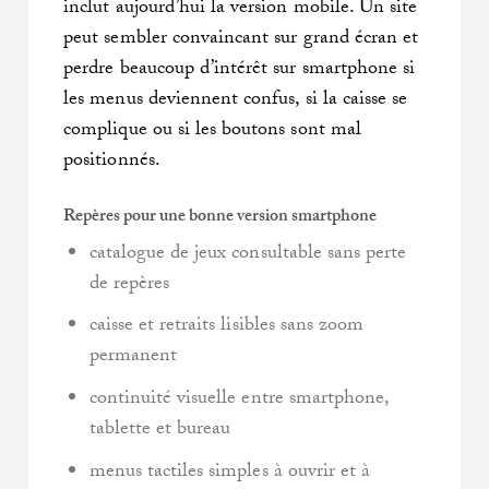
inclut aujourd’hui la version mobile. Un site
peut sembler convaincant sur grand écran et
perdre beaucoup d’intérêt sur smartphone si
les menus deviennent confus, si la caisse se
complique ou si les boutons sont mal
positionnés.
Repères pour une bonne version smartphone
catalogue de jeux consultable sans perte
de repères
caisse et retraits lisibles sans zoom
permanent
continuité visuelle entre smartphone,
tablette et bureau
menus tactiles simples à ouvrir et à