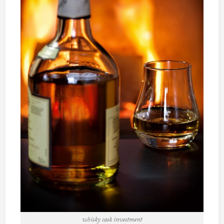
whisky cask investment