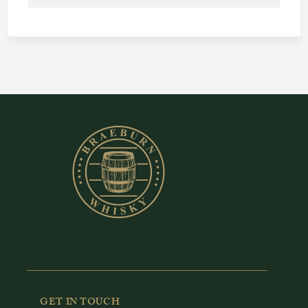
GET IN TOUCH