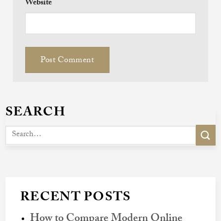
Website
SEARCH
RECENT POSTS
How to Compare Modern Online