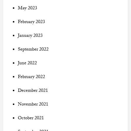
May 2023
February 2023
January 2023
September 2022
June 2022
February 2022
December 2021
November 2021
October 2021