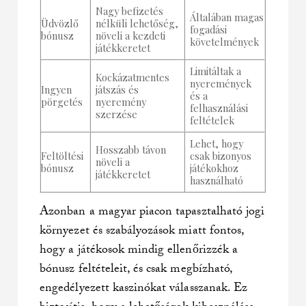
Nagy befizetés
Általában magas
Üdvözlő
nélküli lehetőség,
fogadási
bónusz
növeli a kezdeti
követelmények
játékkeretet
Limitáltak a
Kockázatmentes
nyeremények
Ingyen
játszás és
és a
pörgetés
nyeremény
felhasználási
szerzése
feltételek
Lehet, hogy
Hosszabb távon
Feltöltési
csak bizonyos
növeli a
bónusz
játékokhoz
játékkeretet
használható
Azonban a magyar piacon tapasztalható jogi
környezet és szabályozások miatt fontos,
hogy a játékosok mindig ellenőrizzék a
bónusz feltételeit, és csak megbízható,
engedélyezett kaszinókat válasszanak. Ez