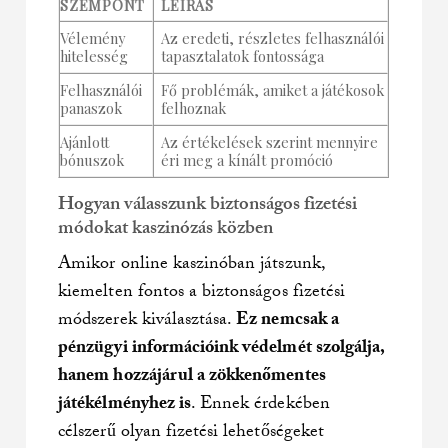
SZEMPONT
LEÍRÁS
Vélemény
Az eredeti, részletes felhasználói
hitelesség
tapasztalatok fontossága
Felhasználói
Fő problémák, amiket a játékosok
panaszok
felhoznak
Ajánlott
Az értékelések szerint mennyire
bónuszok
éri meg a kínált promóció
Hogyan válasszunk biztonságos fizetési
módokat kaszinózás közben
Amikor online kaszinóban játszunk,
kiemelten fontos a biztonságos fizetési
módszerek kiválasztása.
Ez nemcsak a
pénzügyi információink védelmét szolgálja,
hanem hozzájárul a zökkenőmentes
játékélményhez is
. Ennek érdekében
célszerű olyan fizetési lehetőségeket