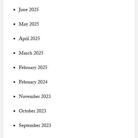
June 2025
May 2025
April 2025
March 2025
February 2025
February 2024
November 2023
October 2023
September 2023