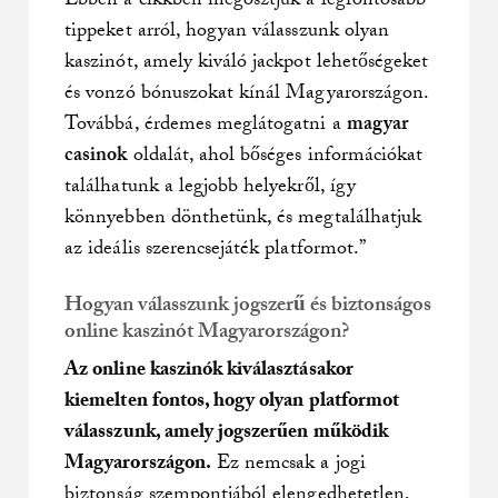
Ebben a cikkben megosztjuk a legfontosabb
tippeket arról, hogyan válasszunk olyan
kaszinót, amely kiváló jackpot lehetőségeket
és vonzó bónuszokat kínál Magyarországon.
Továbbá, érdemes meglátogatni a
magyar
casinok
oldalát, ahol bőséges információkat
találhatunk a legjobb helyekről, így
könnyebben dönthetünk, és megtalálhatjuk
az ideális szerencsejáték platformot.”
Hogyan válasszunk jogszerű és biztonságos
online kaszinót Magyarországon?
Az online kaszinók kiválasztásakor
kiemelten fontos, hogy olyan platformot
válasszunk, amely jogszerűen működik
Magyarországon.
Ez nemcsak a jogi
biztonság szempontjából elengedhetetlen,