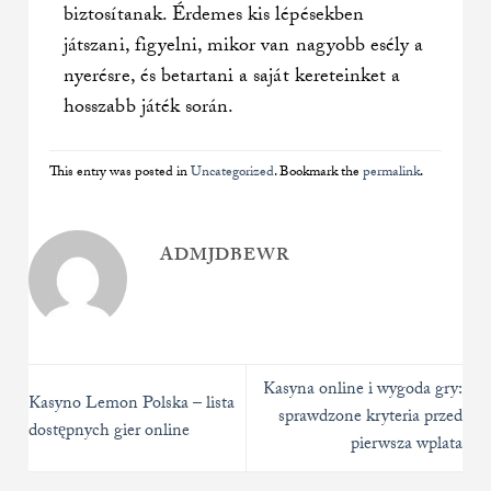
biztosítanak. Érdemes kis lépésekben
játszani, figyelni, mikor van nagyobb esély a
nyerésre, és betartani a saját kereteinket a
hosszabb játék során.
This entry was posted in
Uncategorized
. Bookmark the
permalink
.
ADMJDBEWR
Kasyna online i wygoda gry:
Kasyno Lemon Polska – lista
sprawdzone kryteria przed
dostępnych gier online
pierwsza wplata