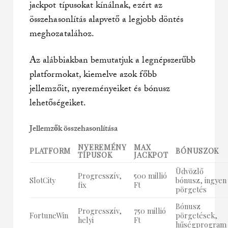
jackpot típusokat kínálnak, ezért az
összehasonlítás alapvető a legjobb döntés
meghozatalához.
Az alábbiakban bemutatjuk a legnépszerűbb
platformokat, kiemelve azok főbb
jellemzőit, nyereményeiket és bónusz
lehetőségeiket.
Jellemzők összehasonlítása
NYEREMÉNY
MAX
PLATFORM
BÓNUSZOK
TÍPUSOK
JACKPOT
Üdvözlő
Progresszív,
500 millió
SlotCity
bónusz, ingyen
fix
Ft
pörgetés
Bónusz
Progresszív,
750 millió
FortuneWin
pörgetések,
helyi
Ft
hűségprogram