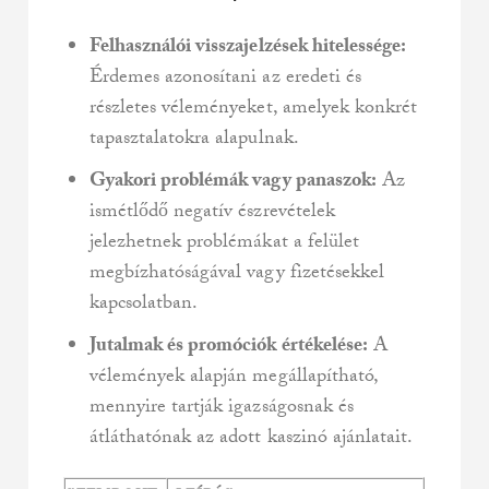
Felhasználói visszajelzések hitelessége:
Érdemes azonosítani az eredeti és
részletes véleményeket, amelyek konkrét
tapasztalatokra alapulnak.
Gyakori problémák vagy panaszok:
Az
ismétlődő negatív észrevételek
jelezhetnek problémákat a felület
megbízhatóságával vagy fizetésekkel
kapcsolatban.
Jutalmak és promóciók értékelése:
A
vélemények alapján megállapítható,
mennyire tartják igazságosnak és
átláthatónak az adott kaszinó ajánlatait.