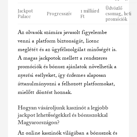
Üdvözlő
Jackpot
1 milliárd
Progresszív
csomag, heti
Palace
Ft
promóciók
Az olvasók számára javasolt figyelembe
venni a platform biztonságát, licenc
meglétét és az ügyfélszolgálat minőségét is.
A magas jackpotok mellett a rendszeres
promóciók és bónusz ajánlatok növelhetik a
nyerési esélyeket, így érdemes alaposan
áttanulmányozni a felhozott platformokat,
mielőtt döntést hoznak.
Hogyan vásároljunk kaszinót a legjobb
jackpot lehetőségekkel és bónuszokkal
Magyarországon?
Az online kaszinók világában a bónuszok és