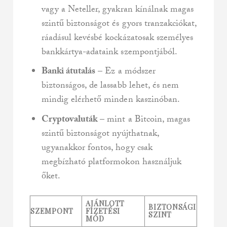
vagy a Neteller, gyakran kínálnak magas
szintű biztonságot és gyors tranzakciókat,
ráadásul kevésbé kockázatosak személyes
bankkártya-adataink szempontjából.
Banki átutalás
– Ez a módszer
biztonságos, de lassabb lehet, és nem
mindig elérhető minden kaszinóban.
Cryptovaluták
– mint a Bitcoin, magas
szintű biztonságot nyújthatnak,
ugyanakkor fontos, hogy csak
megbízható platformokon használjuk
őket.
AJÁNLOTT
BIZTONSÁGI
SZEMPONT
FIZETÉSI
SZINT
MÓD