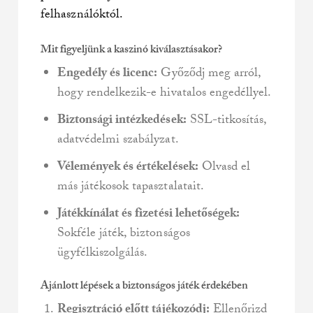
felhasználóktól.
Mit figyeljünk a kaszinó kiválasztásakor?
Engedély és licenc:
Győződj meg arról,
hogy rendelkezik-e hivatalos engedéllyel.
Biztonsági intézkedések:
SSL-titkosítás,
adatvédelmi szabályzat.
Vélemények és értékelések:
Olvasd el
más játékosok tapasztalatait.
Játékkínálat és fizetési lehetőségek:
Sokféle játék, biztonságos
ügyfélkiszolgálás.
Ajánlott lépések a biztonságos játék érdekében
Regisztráció előtt tájékozódj:
Ellenőrizd