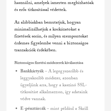
használni, amelyek ismerten megbízhatóak
és erős titkosítással védettek.
Az alábbiakban bemutatjuk, hogyan
minimalizálhatjuk a kockázatokat a
fizetések során, és milyen szempontokat
érdemes figyelembe venni a biztonságos
tranzakciók érdekében.
Biztonságos fizetési módszerek kiválasztása
Bankkártyák
– A legegyszerűbb és
leggyakoribb módszer, azonban
ügyeljünk arra, hogy a kaszinó SSL-
titkosítást alkalmazzon, így adataink
védve vannak.
E-pénztárcák
– mint például a Skrill