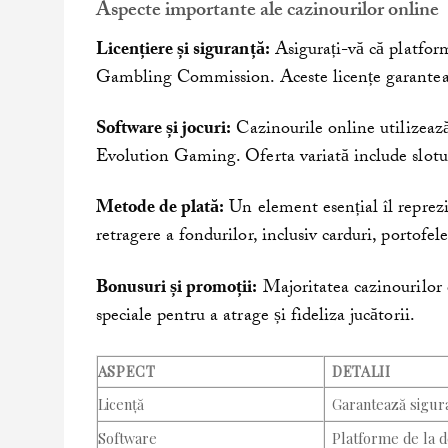
Aspecte importante ale cazinourilor online
Licențiere și siguranță:
Asigurați-vă că platfor
Gambling Commission. Aceste licențe garantează 
Software și jocuri:
Cazinourile online utilizeaz
Evolution Gaming. Oferta variată include sloturi,
Metode de plată:
Un element esențial îl reprezin
retragere a fondurilor, inclusiv carduri, portofe
Bonusuri și promoții:
Majoritatea cazinourilor o
speciale pentru a atrage și fideliza jucătorii.
ASPECT
DETALII
Licență
Garantează sigura
Software
Platforme de la d