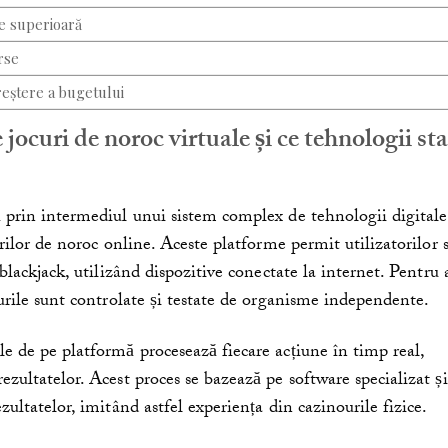
ate superioară
rse
reștere a bugetului
ocuri de noroc virtuale și ce tehnologii st
ă prin intermediul unui sistem complex de tehnologii digitale
urilor de noroc online. Aceste platforme permit utilizatorilor 
 blackjack, utilizând dispozitive conectate la internet. Pentru 
curile sunt controlate și testate de organisme independente.
e de pe platformă procesează fiecare acțiune în timp real,
ezultatelor. Acest proces se bazează pe software specializat și
zultatelor, imitând astfel experiența din cazinourile fizice.