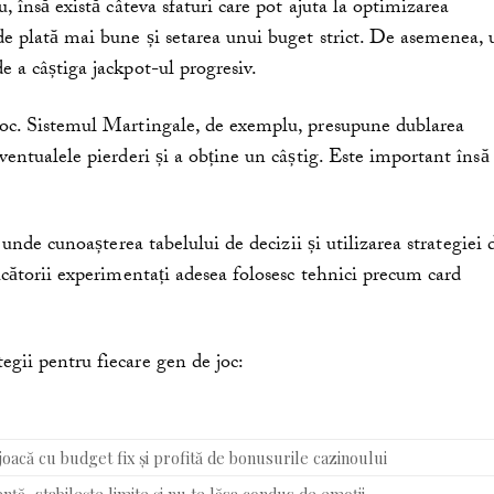
, însă există câteva sfaturi care pot ajuta la optimizarea
de plată mai bune și setarea unui buget strict. De asemenea, 
e a câștiga jackpot-ul progresiv.
roc. Sistemul Martingale, de exemplu, presupune dublarea
ventualele pierderi și a obține un câștig. Este important însă
, unde cunoașterea tabelului de decizii și utilizarea strategiei 
Jucătorii experimentați adesea folosesc tehnici precum card
egii pentru fiecare gen de joc:
joacă cu budget fix și profită de bonusurile cazinoului
ă, stabilește limite și nu te lăsa condus de emoții