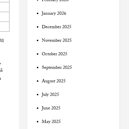
February 2026
January 2026
December 2025
au
November 2025
October 2025
,
September 2025
să
a
August 2025
July 2025
June 2025
May 2025