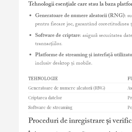
Tehnologii esențiale care stau la baza platf
Generatoare de numere aleatorii (RNG)
: s
pentru fiecare joc, garantând corectitudinea ș
Software de criptare
: asigură securitatea dat
tranzacțiilor.
Platforme de streaming și interfață utilizat
inclusiv desktop și mobile.
TEHNOLOGIE
F
Generatoare de numere aleatorii (RNG)
As
Criptarea datelor
Pr
Software de streaming
Pe
Proceduri de înregistrare și verifi