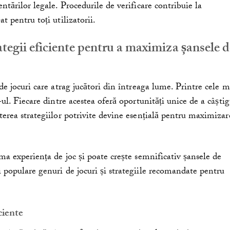
ntărilor legale. Procedurile de verificare contribuie la
t pentru toți utilizatorii.
ategii eficiente pentru a maximiza șansele d
de jocuri care atrag jucători din întreaga lume. Printre cele m
-ul. Fiecare dintre acestea oferă oportunități unice de a câștig
terea strategiilor potrivite devine esențială pentru maximizar
ma experiența de joc și poate crește semnificativ șansele de
 populare genuri de jocuri și strategiile recomandate pentru
ciente