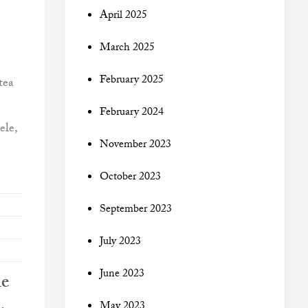
April 2025
March 2025
February 2025
tea
February 2024
ele,
November 2023
October 2023
September 2023
July 2023
June 2023
le
May 2023