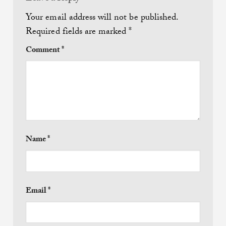
Your email address will not be published.
Required fields are marked
*
Comment
*
Name
*
Email
*