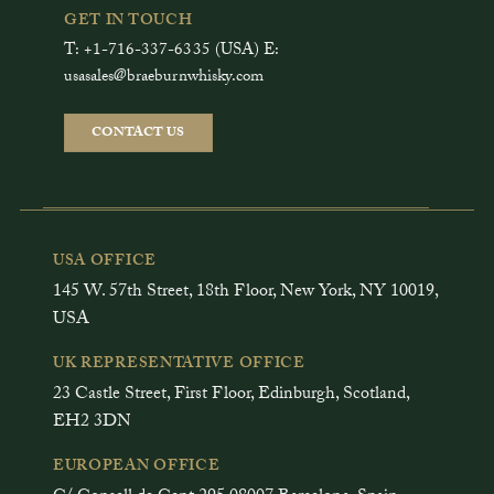
GET IN TOUCH
T: +1-716-337-6335 (USA) E:
usasales@braeburnwhisky.com
CONTACT US
USA OFFICE
145 W. 57th Street, 18th Floor, New York, NY 10019,
USA
UK REPRESENTATIVE OFFICE
23 Castle Street, First Floor, Edinburgh, Scotland,
EH2 3DN
EUROPEAN OFFICE