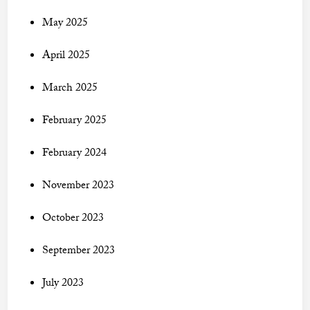
May 2025
April 2025
March 2025
February 2025
February 2024
November 2023
October 2023
September 2023
July 2023