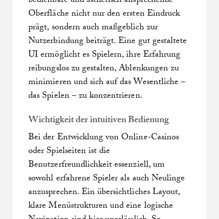
bedienbare und ästhetisch ansprechende
Oberfläche nicht nur den ersten Eindruck
prägt, sondern auch maßgeblich zur
Nutzerbindung beiträgt. Eine gut gestaltete
UI ermöglicht es Spielern, ihre Erfahrung
reibungslos zu gestalten, Ablenkungen zu
minimieren und sich auf das Wesentliche –
das Spielen – zu konzentrieren.
Wichtigkeit der intuitiven Bedienung
Bei der Entwicklung von Online-Casinos
oder Spielseiten ist die
Benutzerfreundlichkeit essenziell, um
sowohl erfahrene Spieler als auch Neulinge
anzusprechen. Ein übersichtliches Layout,
klare Menüstrukturen und eine logische