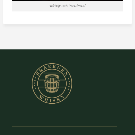
whisky cask investment