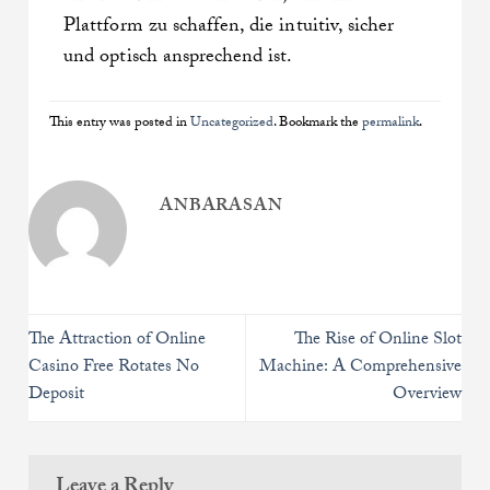
Plattform zu schaffen, die intuitiv, sicher
und optisch ansprechend ist.
This entry was posted in
Uncategorized
. Bookmark the
permalink
.
ANBARASAN
The Attraction of Online
The Rise of Online Slot
Casino Free Rotates No
Machine: A Comprehensive
Deposit
Overview
Leave a Reply