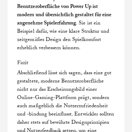
Benutzeroberfläche von Power Up ist
modern und übersichtlich gestaltet für eine
angenehme Spielerfahrung
. Sie ist ein
Beispiel dafür, wie eine klare Struktur und
zeitgemäßes Design den Spielkomfort
erheblich verbessern können.
Fazit
Abschließend lässt sich sagen, dass eine gut
gestaltete, moderne Benutzeroberfläche
nicht nur das Erscheinungsbild einer
Online-Gaming-Plattform prägt, sondern
auch maßgeblich die Nutzerzufriedenheit
und -bindung beeinflusst. Entwickler sollten
daher stets auf bewährte Designprinzipien
und Nutzerfeedback setzen, um eine