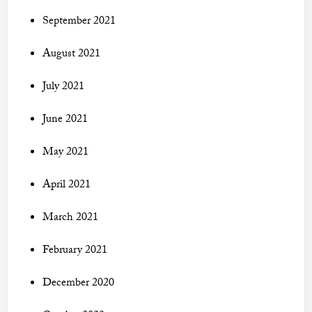
September 2021
August 2021
July 2021
June 2021
May 2021
April 2021
March 2021
February 2021
December 2020