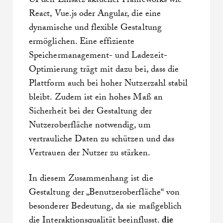
UI den Einsatz aktueller Frameworks wie
React, Vue.js oder Angular, die eine
dynamische und flexible Gestaltung
ermöglichen. Eine effiziente
Speichermanagement- und Ladezeit-
Optimierung trägt mit dazu bei, dass die
Plattform auch bei hoher Nutzerzahl stabil
bleibt. Zudem ist ein hohes Maß an
Sicherheit bei der Gestaltung der
Nutzeroberfläche notwendig, um
vertrauliche Daten zu schützen und das
Vertrauen der Nutzer zu stärken.
In diesem Zusammenhang ist die
Gestaltung der „Benutzeroberfläche“ von
besonderer Bedeutung, da sie maßgeblich
die Interaktionsqualität beeinflusst.
die