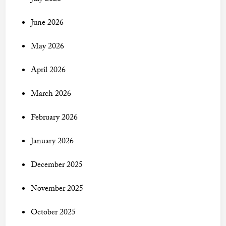
June 2026
May 2026
April 2026
March 2026
February 2026
January 2026
December 2025
November 2025
October 2025