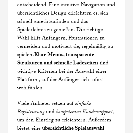
entscheidend. Eine intuitive Navigation und
übersichtliches Design erleichtern es, sich
schnell zurechtzufinden und das
Spielerlebnis zu genießen. Die richtige
Wahl hilft Anfängern, Frustrationen zu
vermeiden und motiviert sie, regelmäßig zu
spielen.
Klare Menüs, transparente
Strukturen und schnelle Ladezeiten
sind
wichtige Kriterien bei der Auswahl einer
Plattform, auf der Anfänger sich sofort
wohlfühlen.
Viele Anbieter setzen auf
einfache
Registrierung
und
kompetenten Kundensupport
,
um den Einstieg zu erleichtern. Außerdem
bietet eine
übersichtliche Spielauswahl