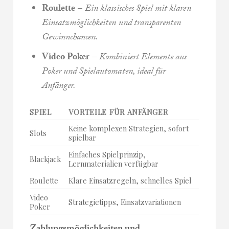
Roulette
–
Ein klassisches Spiel mit klaren
Einsatzmöglichkeiten und transparenten
Gewinnchancen.
Video Poker
–
Kombiniert Elemente aus
Poker und Spielautomaten, ideal für
Anfänger.
SPIEL
VORTEILE FÜR ANFÄNGER
Keine komplexen Strategien, sofort
Slots
spielbar
Einfaches Spielprinzip,
Blackjack
Lernmaterialien verfügbar
Roulette
Klare Einsatzregeln, schnelles Spiel
Video
Strategietipps, Einsatzvariationen
Poker