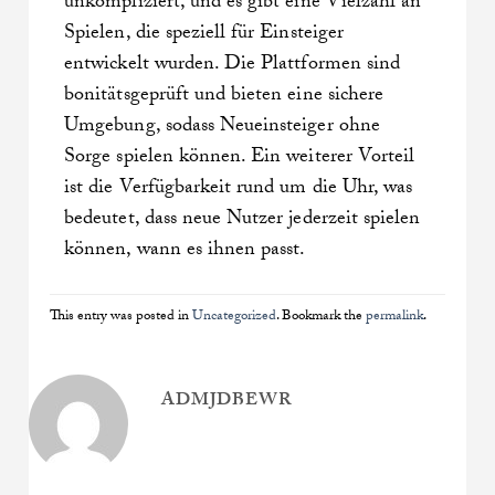
unkompliziert, und es gibt eine Vielzahl an
Spielen, die speziell für Einsteiger
entwickelt wurden. Die Plattformen sind
bonitätsgeprüft und bieten eine sichere
Umgebung, sodass Neueinsteiger ohne
Sorge spielen können. Ein weiterer Vorteil
ist die Verfügbarkeit rund um die Uhr, was
bedeutet, dass neue Nutzer jederzeit spielen
können, wann es ihnen passt.
This entry was posted in
Uncategorized
. Bookmark the
permalink
.
ADMJDBEWR