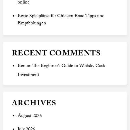
online
Beste Spielplätze für Chicken Road Tipps und
Empfehlungen
RECENT COMMENTS
Ben
on
The Beginner’s Guide to Whisky Cask
Investment
ARCHIVES
August 2026
July 2026