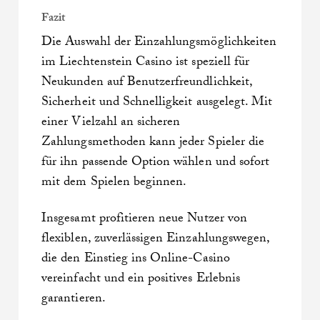
Fazit
Die Auswahl der Einzahlungsmöglichkeiten
im Liechtenstein Casino ist speziell für
Neukunden auf Benutzerfreundlichkeit,
Sicherheit und Schnelligkeit ausgelegt. Mit
einer Vielzahl an sicheren
Zahlungsmethoden kann jeder Spieler die
für ihn passende Option wählen und sofort
mit dem Spielen beginnen.
Insgesamt profitieren neue Nutzer von
flexiblen, zuverlässigen Einzahlungswegen,
die den Einstieg ins Online-Casino
vereinfacht und ein positives Erlebnis
garantieren.