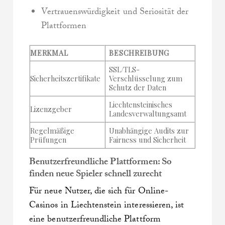
Vertrauenswürdigkeit und Seriosität der
Plattformen
MERKMAL
BESCHREIBUNG
SSL/TLS-
Sicherheitszertifikate
Verschlüsselung zum
Schutz der Daten
Liechtensteinisches
Lizenzgeber
Landesverwaltungsamt
Regelmäßige
Unabhängige Audits zur
Prüfungen
Fairness und Sicherheit
Benutzerfreundliche Plattformen: So
finden neue Spieler schnell zurecht
Für neue Nutzer, die sich für Online-
Casinos in Liechtenstein interessieren, ist
eine benutzerfreundliche Plattform