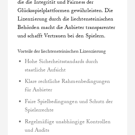
die die Integrität und Fairness der
Glücksspielplattformen gewährleisten. Die
Lizenzierung durch die liechtensteinischen
Behörden macht die Anbieter transparenter
und schafft Vertrauen bei den Spielern.
Vorteile der liechtensteinischen Lizenzierung
Hohe Sicherheitsstandards durch
staatliche Aufsicht
Klare rechtliche Rahmenbedingungen
für Anbieter
Faire Spielbedingungen und Schutz der
Spielerrechte
Regelmäßige unabhängige Kontrollen
und Audits