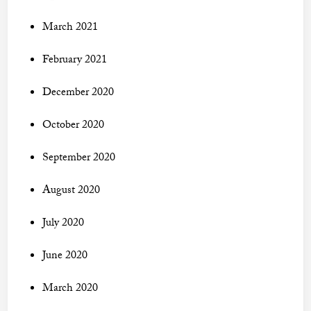
March 2021
February 2021
December 2020
October 2020
September 2020
August 2020
July 2020
June 2020
March 2020