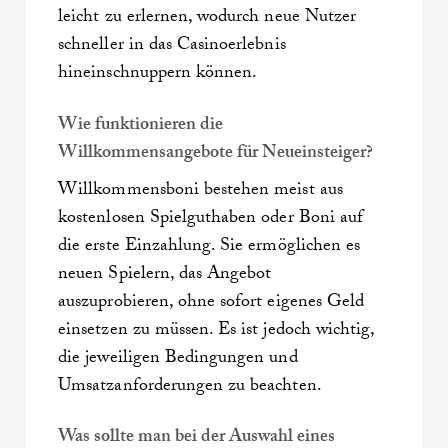
leicht zu erlernen, wodurch neue Nutzer
schneller in das Casinoerlebnis
hineinschnuppern können.
Wie funktionieren die
Willkommensangebote für Neueinsteiger?
Willkommensboni bestehen meist aus
kostenlosen Spielguthaben oder Boni auf
die erste Einzahlung. Sie ermöglichen es
neuen Spielern, das Angebot
auszuprobieren, ohne sofort eigenes Geld
einsetzen zu müssen. Es ist jedoch wichtig,
die jeweiligen Bedingungen und
Umsatzanforderungen zu beachten.
Was sollte man bei der Auswahl eines