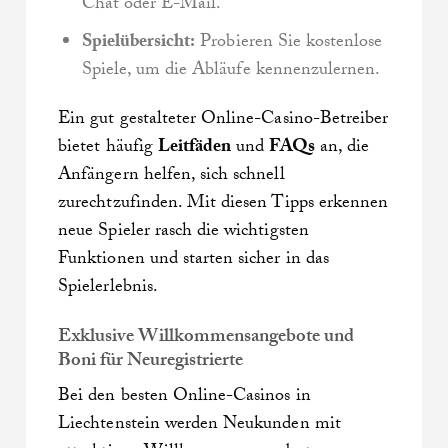
Chat oder E-Mail.
Spielübersicht:
Probieren Sie kostenlose
Spiele, um die Abläufe kennenzulernen.
Ein gut gestalteter Online-Casino-Betreiber
bietet häufig
Leitfäden
und
FAQs
an, die
Anfängern helfen, sich schnell
zurechtzufinden. Mit diesen Tipps erkennen
neue Spieler rasch die wichtigsten
Funktionen und starten sicher in das
Spielerlebnis.
Exklusive Willkommensangebote und
Boni für Neuregistrierte
Bei den besten Online-Casinos in
Liechtenstein werden Neukunden mit