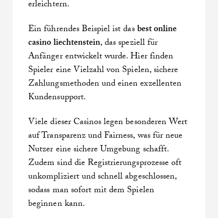
erleichtern.
Ein führendes Beispiel ist das
best online
casino liechtenstein
, das speziell für
Anfänger entwickelt wurde. Hier finden
Spieler eine Vielzahl von Spielen, sichere
Zahlungsmethoden und einen exzellenten
Kundensupport.
Viele dieser Casinos legen besonderen Wert
auf Transparenz und Fairness, was für neue
Nutzer eine sichere Umgebung schafft.
Zudem sind die Registrierungsprozesse oft
unkompliziert und schnell abgeschlossen,
sodass man sofort mit dem Spielen
beginnen kann.