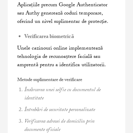
Aplicațiile precum Google Authenticator
sau Authy generează coduri temporare,
oferind un nivel suplimentar de protecție.
Verificarea biometrică
Unele cazinouri online implementează
tehnologia de recunoaștere facială sau
amprentă pentru a identifica utilizatorii.
Metode suplimentare de verificare
Încărcarea unei selfie cu documentul de
identitate
Întrebări de securitate personalizate
Verificarea adresei de domiciliu prin
documente oficiale