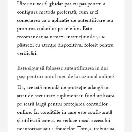
Ulterior, vei fi ghidat pas cu pas pentru a
configura metoda preferată, cum ar fi
conectarea cu o aplicație de autentificare sau
primirea codurilor pe telefon. Este
recomandat să urmezi instrucțiunile și să
păstrezi cu atenție dispozitivul folosit pentru
verificări.
Este sigur să folosesc autentificarea în doi
pași pentru contul meu de la cazinoul online?
Da, această metodă de protecție adaugă un
strat de securitate suplimentar, fiind utilizată
pe scară largă pentru protejarea conturilor
online. În condițiile în care este configurată
și utilizată corect, ea reduce riscul accesului
neautorizat sau a fraudelor. Totuși, trebuie să