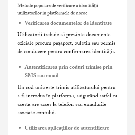
Metode populare de verificare a identității
utilizatorilor în platformele de noroc
Verificarea documentelor de identitate
Utilizatorii trebuie să prezinte documente
oficiale precum pașaport, buletin sau permis
de conducere pentru confirmarea identității.
Autentificarea prin coduri trimise prin
SMS sau email
Un cod unic este trimis utilizatorului pentru
a fi introdus în platformă, asigurând astfel că
acesta are acces la telefon sau emailurile
asociate contului.
Utilizarea aplicațiilor de autentificare