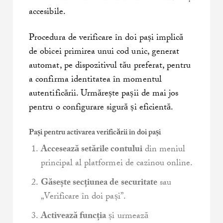
accesibile.
Procedura de verificare în doi pași implică
de obicei primirea unui cod unic, generat
automat, pe dispozitivul tău preferat, pentru
a confirma identitatea în momentul
autentificării. Urmărește pașii de mai jos
pentru o configurare sigură și eficientă.
Pași pentru activarea verificării în doi pași
Accesează setările contului
din meniul
principal al platformei de cazinou online.
Găsește secțiunea de securitate
sau
„Verificare în doi pași”.
Activează funcția
și urmează