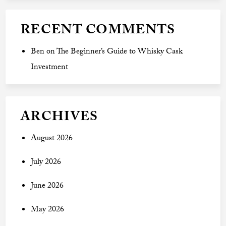
RECENT COMMENTS
Ben
on
The Beginner’s Guide to Whisky Cask
Investment
ARCHIVES
August 2026
July 2026
June 2026
May 2026