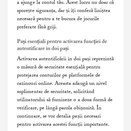
a ajunge la contul tău. Acest lucru nu doar că
sporește siguranța, dar și îți conferă liniștea
necesară pentru a te bucura de jocurile
preferate fără griji.
Pași esențiali pentru activarea funcției de
autentificare în doi pași
Activarea autentificării în doi pași reprezintă
o măsură de securitate esențială pentru
protejarea conturilor pe platformele de
cazinouri online. Aceasta adaugă un nivel
suplimentar de securitate, solicitând
utilizatorului să furnizeze o a doua formă de
verificare, pe lângă parola obișnuită. În
continuare, se vor detalia pașii necesari
pentru activarea acestei funcții importante.