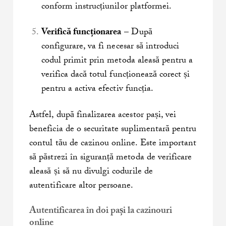
conform instrucțiunilor platformei.
Verifică funcționarea
– După
configurare, va fi necesar să introduci
codul primit prin metoda aleasă pentru a
verifica dacă totul funcționează corect și
pentru a activa efectiv funcția.
Astfel, după finalizarea acestor pași, vei
beneficia de o securitate suplimentară pentru
contul tău de cazinou online. Este important
să păstrezi în siguranță metoda de verificare
aleasă și să nu divulgi codurile de
autentificare altor persoane.
Autentificarea în doi pași la cazinouri
online