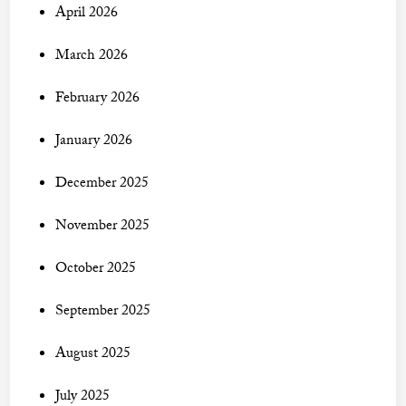
April 2026
March 2026
February 2026
January 2026
December 2025
November 2025
October 2025
September 2025
August 2025
July 2025