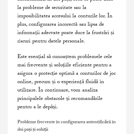
la probleme de securitate sau la
imposibilitatea accesului la conturile lor. În
plus, configurarea incorectă sau lipsa de
informații adecvate poate duce la frustrări și
riscuri pentru datele personale.
Este esențial să cunoaștem problemele cele
mai frecvente și soluțiile eficiente pentru a
asigura o protecție optimă a conturilor de joc
online, precum și o experiență fluidă în
utilizare. În continuare, vom analiza
principalele obstacole și recomandările
pentru a le depăși.
Probleme frecvente în configurarea autentificării în
doi pași și soluții