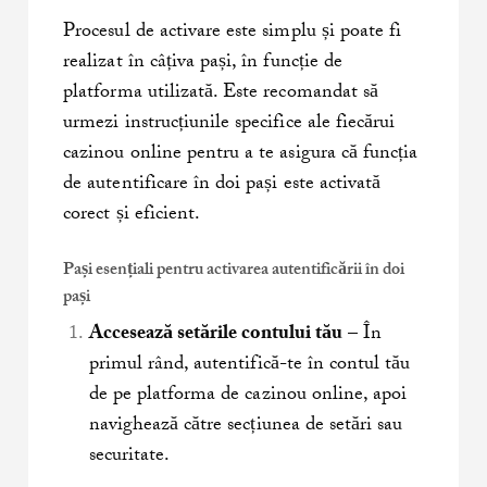
Procesul de activare este simplu și poate fi
realizat în câțiva pași, în funcție de
platforma utilizată. Este recomandat să
urmezi instrucțiunile specifice ale fiecărui
cazinou online pentru a te asigura că funcția
de autentificare în doi pași este activată
corect și eficient.
Pași esențiali pentru activarea autentificării în doi
pași
Accesează setările contului tău
– În
primul rând, autentifică-te în contul tău
de pe platforma de cazinou online, apoi
navighează către secțiunea de setări sau
securitate.