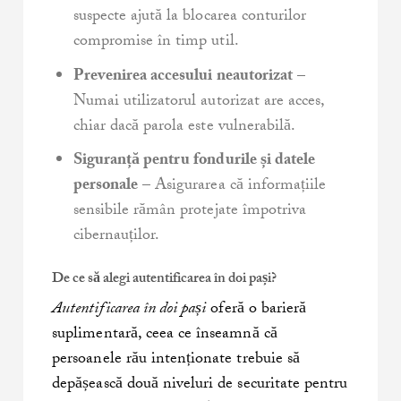
suspecte ajută la blocarea conturilor
compromise în timp util.
Prevenirea accesului neautorizat
–
Numai utilizatorul autorizat are acces,
chiar dacă parola este vulnerabilă.
Siguranță pentru fondurile și datele
personale
– Asigurarea că informațiile
sensibile rămân protejate împotriva
cibernauților.
De ce să alegi autentificarea în doi pași?
Autentificarea în doi pași
oferă o barieră
suplimentară, ceea ce înseamnă că
persoanele rău intenționate trebuie să
depășească două niveluri de securitate pentru