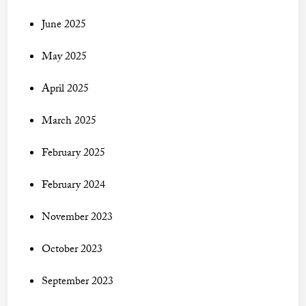
June 2025
May 2025
April 2025
March 2025
February 2025
February 2024
November 2023
October 2023
September 2023