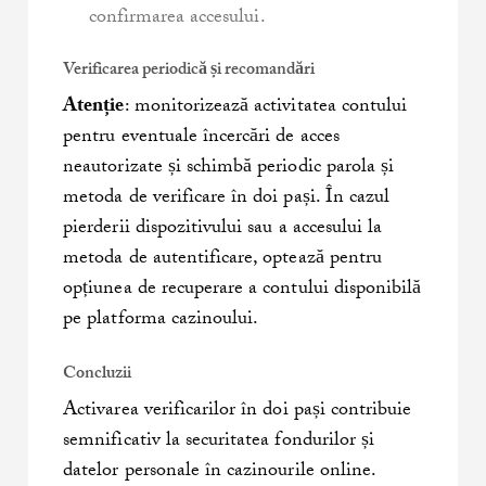
confirmarea accesului.
Verificarea periodică și recomandări
Atenție
: monitorizează activitatea contului
pentru eventuale încercări de acces
neautorizate și schimbă periodic parola și
metoda de verificare în doi pași. În cazul
pierderii dispozitivului sau a accesului la
metoda de autentificare, optează pentru
opțiunea de recuperare a contului disponibilă
pe platforma cazinoului.
Concluzii
Activarea verificarilor în doi pași contribuie
semnificativ la securitatea fondurilor și
datelor personale în cazinourile online.