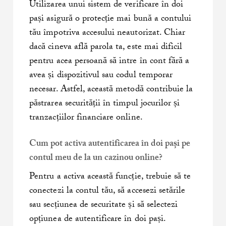
Utilizarea unui sistem de verificare în doi
pași asigură o protecție mai bună a contului
tău împotriva accesului neautorizat. Chiar
dacă cineva află parola ta, este mai dificil
pentru acea persoană să intre în cont fără a
avea și dispozitivul sau codul temporar
necesar. Astfel, această metodă contribuie la
păstrarea securității în timpul jocurilor și
tranzacțiilor financiare online.
Cum pot activa autentificarea în doi pași pe
contul meu de la un cazinou online?
Pentru a activa această funcție, trebuie să te
conectezi la contul tău, să accesezi setările
sau secțiunea de securitate și să selectezi
opțiunea de autentificare în doi pași.