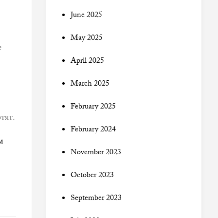
June 2025
May 2025
е
April 2025
March 2025
February 2025
тят.
February 2024
м
November 2023
October 2023
September 2023