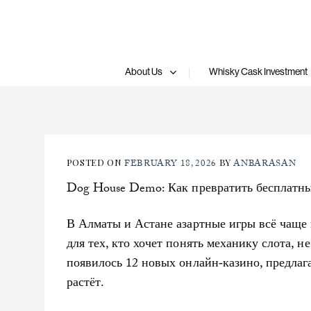
Skip
to
content
About Us
Whisky Cask Investment
POSTED ON
BY
FEBRUARY 18, 2026
ANBARASAN
Dog House Demo: Как превратить бесплатн
В Алматы и Астане азартные игры всё чаще 
для тех, кто хочет понять механику слота, 
появилось 12 новых онлайн‑казино, предлаг
растёт.