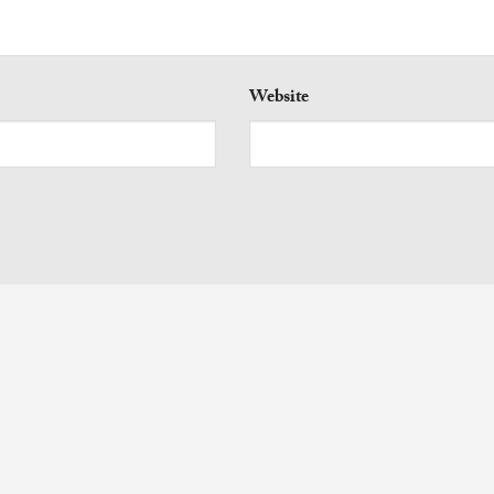
Website