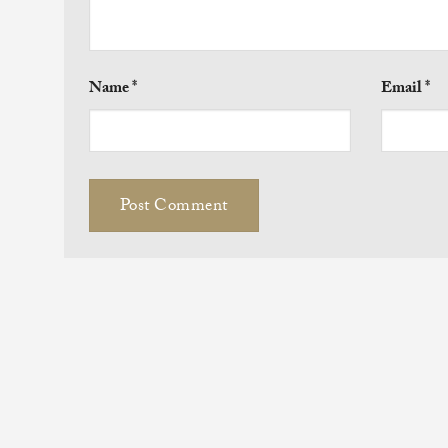
Name
*
Email
*