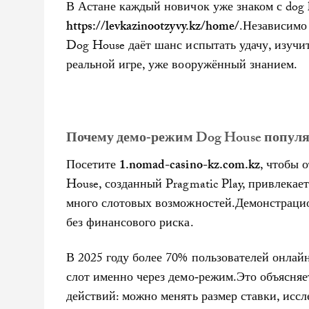
В Астане каждый новичок уже знаком с dog 
https://levkazinootzyvy.kz/home/
.Независимо
Dog House даёт шанс испытать удачу, изучит
реальной игре, уже вооружённый знанием.
Почему демо‑режим Dog House попул
Посетите
1.nomad-casino-kz.com.kz
, чтобы 
House, созданный Pragmatic Play, привлекае
много слотовых возможностей.Демонстрацио
без финансового риска.
В 2025 году более 70% пользователей онлай
слот именно через демо‑режим.Это объясняе
действий: можно менять размер ставки, исс