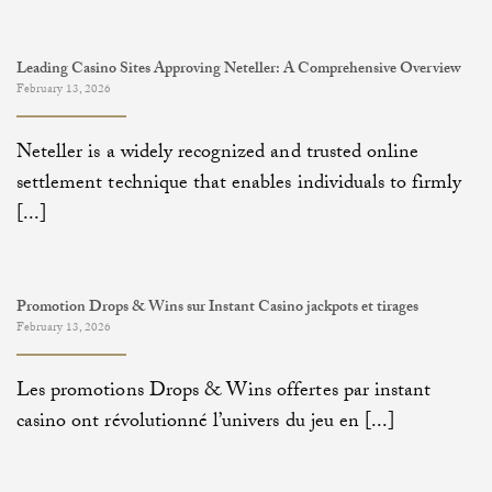
Leading Casino Sites Approving Neteller: A Comprehensive Overview
February 13, 2026
Neteller is a widely recognized and trusted online
settlement technique that enables individuals to firmly
[...]
Promotion Drops & Wins sur Instant Casino jackpots et tirages
February 13, 2026
Les promotions Drops & Wins offertes par instant
casino ont révolutionné l’univers du jeu en [...]