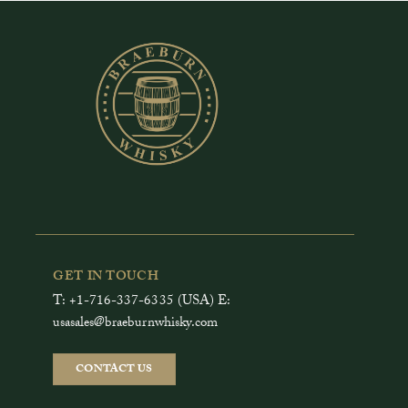
GET IN TOUCH
T: +1-716-337-6335 (USA) E:
usasales@braeburnwhisky.com
CONTACT US