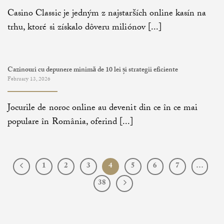
Casino Classic je jedným z najstarších online kasín na
trhu, ktoré si získalo dôveru miliónov [...]
Cazinouri cu depunere minimă de 10 lei și strategii eficiente
February 13, 2026
Jocurile de noroc online au devenit din ce în ce mai
populare în România, oferind [...]
1
2
3
4
5
6
7
…
38